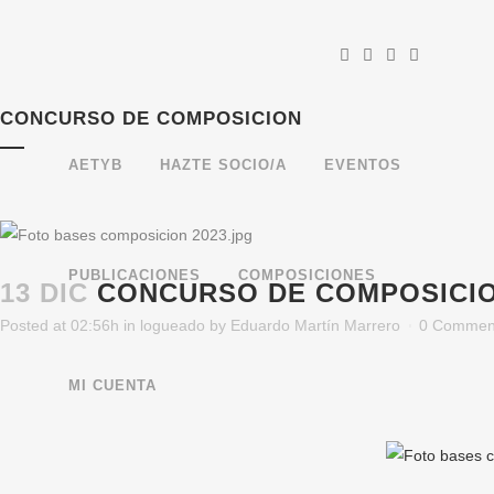
CONCURSO DE COMPOSICION
AETYB
HAZTE SOCIO/A
EVENTOS
PUBLICACIONES
COMPOSICIONES
13 DIC
CONCURSO DE COMPOSICI
Posted at 02:56h
in
logueado
by
Eduardo Martín Marrero
0 Commen
MI CUENTA