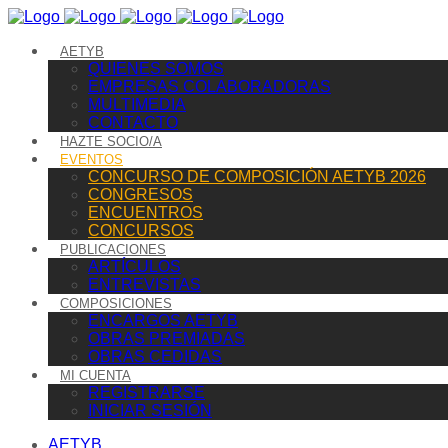
AETYB
QUIENES SOMOS
EMPRESAS COLABORADORAS
MULTIMEDIA
CONTACTO
HAZTE SOCIO/A
EVENTOS
CONCURSO DE COMPOSICIÓN AETYB 2026
CONGRESOS
ENCUENTROS
CONCURSOS
PUBLICACIONES
ARTÍCULOS
ENTREVISTAS
COMPOSICIONES
ENCARGOS AETYB
OBRAS PREMIADAS
OBRAS CEDIDAS
MI CUENTA
REGISTRARSE
INICIAR SESIÓN
AETYB