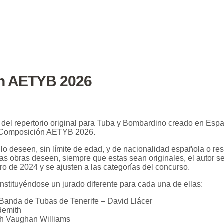
n AETYB 2026
ón del repertorio original para Tuba y Bombardino creado en Es
 Composición AETYB 2026.
 lo deseen, sin límite de edad, y de nacionalidad española o r
tas obras deseen, siempre que estas sean originales, el autor 
ro de 2024 y se ajusten a las categorías del concurso.
onstituyéndose un jurado diferente para cada una de ellas:
da de Tubas de Tenerife – David Llácer
demith
 Vaughan Williams