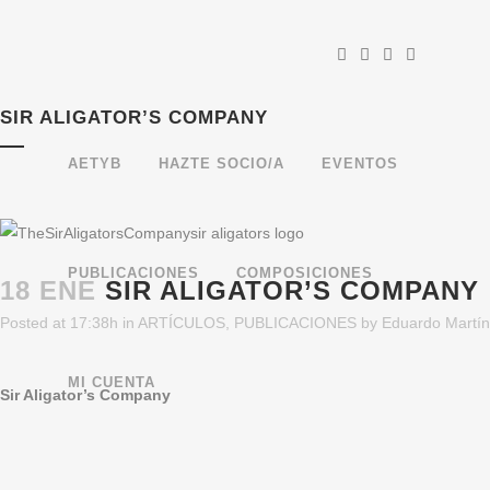
SIR ALIGATOR’S COMPANY
AETYB
HAZTE SOCIO/A
EVENTOS
PUBLICACIONES
COMPOSICIONES
18 ENE
SIR ALIGATOR’S COMPANY
Posted at 17:38h
in
ARTÍCULOS
,
PUBLICACIONES
by
Eduardo Martín
MI CUENTA
Sir Aligator’s Company