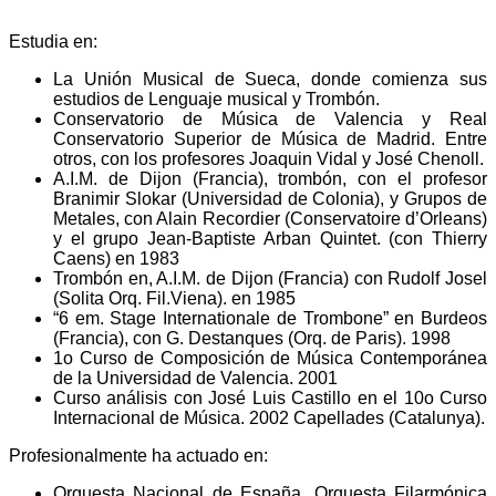
Estudia en:
La Unión Musical de Sueca, donde comienza sus
estudios de Lenguaje musical y Trombón.
Conservatorio de Música de Valencia y Real
Conservatorio Superior de Música de Madrid. Entre
otros, con los profesores Joaquin Vidal y José Chenoll.
A.I.M. de Dijon (Francia), trombón, con el profesor
Branimir Slokar (Universidad de Colonia), y Grupos de
Metales, con Alain Recordier (Conservatoire d’Orleans)
y el grupo Jean-Baptiste Arban Quintet. (con Thierry
Caens) en 1983
Trombón en, A.I.M. de Dijon (Francia) con Rudolf Josel
(Solita Orq. Fil.Viena). en 1985
“6 em. Stage Internationale de Trombone” en Burdeos
(Francia), con G. Destanques (Orq. de Paris). 1998
1o Curso de Composición de Música Contemporánea
de la Universidad de Valencia. 2001
Curso análisis con José Luis Castillo en el 10o Curso
Internacional de Música. 2002 Capellades (Catalunya).
Profesionalmente ha actuado en:
Orquesta Nacional de España, Orquesta Filarmónica