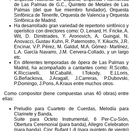
de Las Palmas de G.C., Quinteto de Metales de Las
Palmas (del que fue miembro fundador), Orquesta
Sinfónica de Tenerife, Orquesta de Valencia y Orquesta
Sinfónica de Madrid.
Ha desarrollado gran variedad de repertorio sinfónico y
operístico con directores como: O. Lenard, H. Fricke, A.
Wit, D. Dimitriades, Y. Aronovich, A. Guingal, N.
Anovacci, Gustav Kuhn, R. Paternostro, Y. Kikuchi, J.R.
Encinar, V.P. Pérez, M. Galduf, M.A. Gómez- Martínez,
L.A. García Navarro, J.M. Cervera-Collado, y un largo
etc.
En diferentes temporadas de ópera de Las Palmas y
Madrid, ha acompañado a cantantes como: R.Scotto,
K.Ricciarelli, M.Caballé, I.Tokody, E.LLoris,
G.Beñackova, J.Aragall, J.Carreras, P.Dubovski,
P.Domingo, J.Pons, A.Kraus entre muchos otros.
Como compositor (tiene compuestas unas 40 obras) entre
ellas:
Preludio para Cuarteto de Cuerdas, Melodía para
Clarinete y Banda,
Suite para Octeto Instrumental, 6 Per-Cu-Sión,
Obertura Ceremonial (para banda), Allegro Celebration
(para banda), Cinc Bufant I -II (para quinteto de viento)