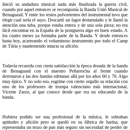
Inició su andadura musical nada más finalizada la guerra civil,
cuando por aquel entonces se recomponía la Banda Unió Musical de
Benaguasil. Y entre los restos polvorientos del instrumental tuvo que
elegir cual sería el suyo. Descartó un fagot destartalado y le llamó la
atención una tuba, porque estaba entera y de una sola pieza; no era
fácil encontrar en la España de la postguerra algo en buen estado. A
los cuatro meses ya formaba parte de la Banda. Y desde entonces
hasta hoy, acarreando el voluminoso instrumento por todo el Camp
de Túria y manteniendo intacta su afición.
Todavía recuerda con cierta satisfacción la época dorada de la banda
de Benaguasil con el maestro Peñarrocha al frente cuando
derrotaron a las dos bandas edetanas allá por los años 60 y 70. Algo
muy épico. Y no solo eso, esgrime con cierto orgullo su relación con
uno de los profesores de trompa valenciano más internacional,
Vicente Zarzo, al que conoce desde que era un educando de la
banda.
Hubiera podido ser una profesional de la música, le sobraban
aptitudes y afición pero se quedó en su fábrica de harina, que
representaba un trozo de pan más seguro sin necesidad de perder de