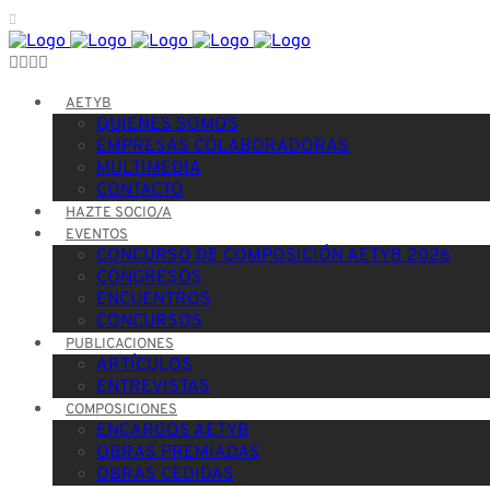
AETYB
QUIENES SOMOS
EMPRESAS COLABORADORAS
MULTIMEDIA
CONTACTO
HAZTE SOCIO/A
EVENTOS
CONCURSO DE COMPOSICIÓN AETYB 2026
CONGRESOS
ENCUENTROS
CONCURSOS
PUBLICACIONES
ARTÍCULOS
ENTREVISTAS
COMPOSICIONES
ENCARGOS AETYB
OBRAS PREMIADAS
OBRAS CEDIDAS