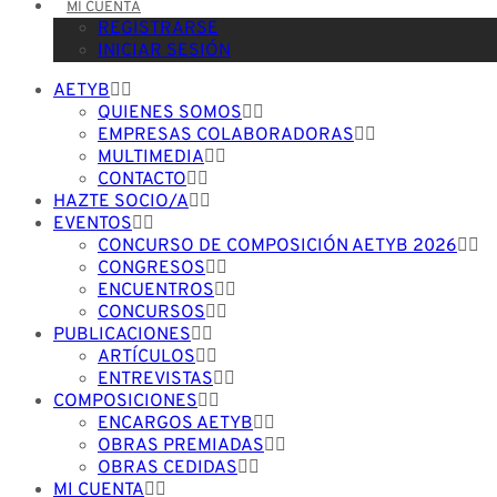
MI CUENTA
REGISTRARSE
INICIAR SESIÓN
AETYB
QUIENES SOMOS
EMPRESAS COLABORADORAS
MULTIMEDIA
CONTACTO
HAZTE SOCIO/A
EVENTOS
CONCURSO DE COMPOSICIÓN AETYB 2026
CONGRESOS
ENCUENTROS
CONCURSOS
PUBLICACIONES
ARTÍCULOS
ENTREVISTAS
COMPOSICIONES
ENCARGOS AETYB
OBRAS PREMIADAS
OBRAS CEDIDAS
MI CUENTA