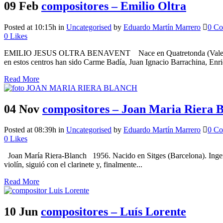
09 Feb
compositores – Emilio Oltra
Posted at 10:15h
in
Uncategorised
by
Eduardo Martín Marrero
0 C
0
Likes
EMILIO JESUS OLTRA BENAVENT Nace en Quatretonda (Valencia), dond
en estos centros han sido Carme Badía, Juan Ignacio Barrachina, Enr
Read More
04 Nov
compositores – Joan Maria Riera 
Posted at 08:39h
in
Uncategorised
by
Eduardo Martín Marrero
0 C
0
Likes
Joan María Riera-Blanch 1956. Nacido en Sitges (Barcelona). Ingenier
violín, siguió con el clarinete y, finalmente...
Read More
10 Jun
compositores – Luís Lorente