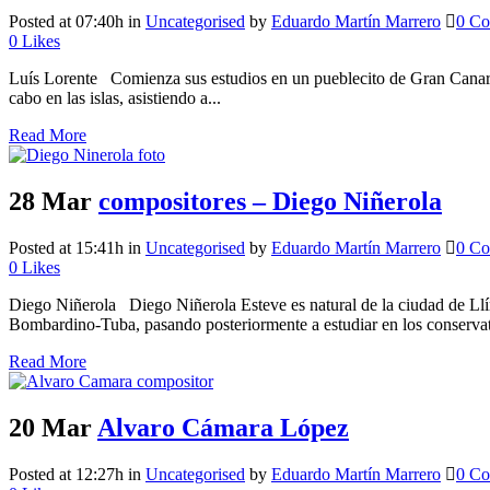
Posted at 07:40h
in
Uncategorised
by
Eduardo Martín Marrero
0 C
0
Likes
Luís Lorente Comienza sus estudios en un pueblecito de Gran Canaria,
cabo en las islas, asistiendo a...
Read More
28 Mar
compositores – Diego Niñerola
Posted at 15:41h
in
Uncategorised
by
Eduardo Martín Marrero
0 C
0
Likes
Diego Niñerola Diego Niñerola Esteve es natural de la ciudad de Llír
Bombardino-Tuba, pasando posteriormente a estudiar en los conservato
Read More
20 Mar
Alvaro Cámara López
Posted at 12:27h
in
Uncategorised
by
Eduardo Martín Marrero
0 C