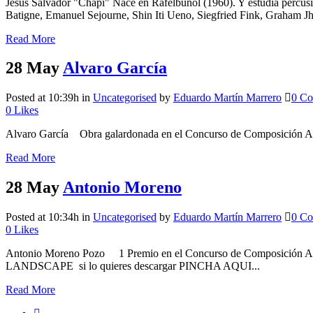
Jesús Salvador "Chapi" Nace en Rafelbuñol (1960). Y estudia percusió
Batigne, Emanuel Sejourne, Shin Iti Ueno, Siegfried Fink, Graham J
Read More
28 May
Alvaro García
Posted at 10:39h
in
Uncategorised
by
Eduardo Martín Marrero
0 C
0
Likes
Alvaro García Obra galardonada en el Concurso de Composición AE
Read More
28 May
Antonio Moreno
Posted at 10:34h
in
Uncategorised
by
Eduardo Martín Marrero
0 C
0
Likes
Antonio Moreno Pozo 1 Premio en el Concurso de Composición A
LANDSCAPE si lo quieres descargar PINCHA AQUI...
Read More