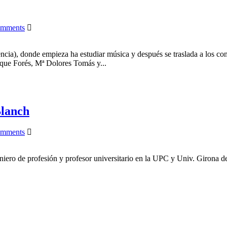
omments
e empieza ha estudiar música y después se traslada a los conserva
ique Forés, Mª Dolores Tomás y...
Blanch
omments
o de profesión y profesor universitario en la UPC y Univ. Girona de fí