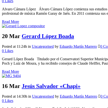
0
Likes
Alvaro Cámara López Álvaro Cámara López comienza sus estudios de p
profesional de música Ramón Garay de Jaén. En 2011 comienza sus es
Read More
20 Mar
Gerard López Boada
Posted at 11:24h
in
Uncategorised
by
Eduardo Martín Marrero
0 Co
0
Likes
Gerard López Boada Titulado por el Conservatori Superior Municipa
Poch y Luiz de Moura, y ha recibido consejos de Claude Helffer, Paul
Read More
16 Mar
Jesús Salvador «Chapi»
Posted at 14:30h
in
Uncategorised
by
Eduardo Martín Marrero
0 C
0
Likes