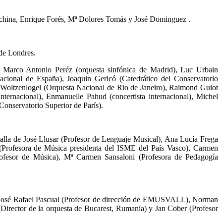
rachina, Enrique Forés, Mª Dolores Tomás y José Dominguez .
de Londres.
es Marco Antonio Peréz (orquesta sinfónica de Madrid), Luc Urbain
Nacional de España), Joaquin Gericó (Catedrático del Conservatorio
o Woltzenlogel (Orquesta Nacional de Rio de Janeiro), Raimond Guiot
ernacional), Enmanuelle Pahud (concertista internacional), Michel
Conservatorio Superior de París).
 talla de José Llusar (Profesor de Lenguaje Musical), Ana Lucía Frega
 (Profesora de Música presidenta del ISME del País Vasco), Carmen
rofesor de Música), Mª Carmen Sansaloni (Profesora de Pedagogía
do José Rafael Pascual (Profesor de dirección de EMUSVALL), Norman
(Director de la orquesta de Bucarest, Rumania) y Jan Cober (Profesor