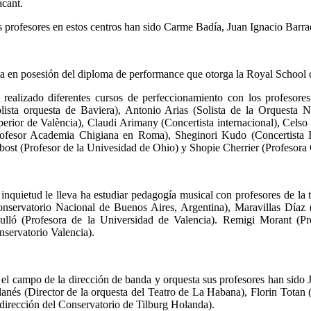
cant.
 profesores en estos centros han sido Carme Badía, Juan Ignacio Bar
a en posesión del diploma de performance que otorga la Royal School 
 realizado diferentes cursos de perfeccionamiento con los profesor
olista orquesta de Baviera), Antonio Arias (Solista de la Orquesta 
erior de València), Claudi Arimany (Concertista internacional), Cels
rofesor Academia Chigiana en Roma), Sheginori Kudo (Concertista Int
ost (Profesor de la Univesidad de Ohio) y Shopie Cherrier (Profesora 
inquietud le lleva ha estudiar pedagogía musical con profesores de la
onservatorio Nacional de Buenos Aires, Argentina), Maravillas Díaz
ulló (Profesora de la Universidad de Valencia). Remigi Morant (P
servatorio Valencia).
 el campo de la dirección de banda y orquesta sus profesores han si
anés (Director de la orquesta del Teatro de La Habana), Florin Totan 
dirección del Conservatorio de Tilburg Holanda).