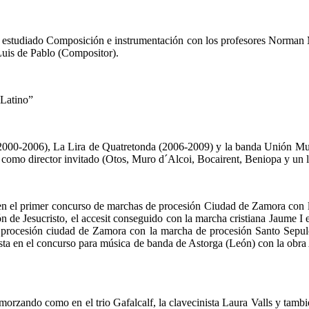
estudiado Composición e instrumentación con los profesores Norman Mi
Luis de Pablo (Compositor).
“Latino”
m (2000-2006), La Lira de Quatretonda (2006-2009) y la banda Unión Mu
como director invitado (Otos, Muro d´Alcoi, Bocairent, Beniopa y un l
en el primer concurso de marchas de procesión Ciudad de Zamora con l
e Jesucristo, el accesit conseguido con la marcha cristiana Jaume I e
e procesión ciudad de Zamora con la marcha de procesión Santo Sepu
sta en el concurso para música de banda de Astorga (León) con la obra
o Smorzando como en el trio Gafalcalf, la clavecinista Laura Valls y tam