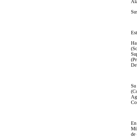
Ala
Sus
Est
Ha
(S
Sup
(P
Deb
Su 
(C
Ag
Con
En
Mil
de 