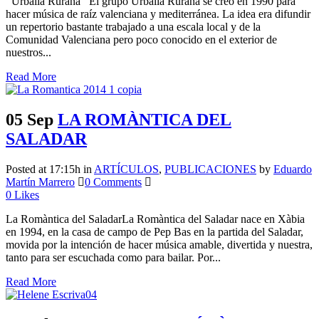
Urbàlia Rurana El grupo Urbàlia Rurana se creó en 1990 para
hacer música de raíz valenciana y mediterránea. La idea era difundir
un repertorio bastante trabajado a una escala local y de la
Comunidad Valenciana pero poco conocido en el exterior de
nuestros...
Read More
05 Sep
LA ROMÀNTICA DEL
SALADAR
Posted at 17:15h
in
ARTÍCULOS
,
PUBLICACIONES
by
Eduardo
Martín Marrero
0 Comments
0
Likes
La Romàntica del SaladarLa Romàntica del Saladar nace en Xàbia
en 1994, en la casa de campo de Pep Bas en la partida del Saladar,
movida por la intención de hacer música amable, divertida y nuestra,
tanto para ser escuchada como para bailar. Por...
Read More