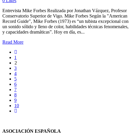
0
Likes
Entrevista Mike Forbes Realizada por Jonathan Vázquez, Profesor
Conservatorio Superior de Vigo. Mike Forbes Según la "American
Record Guide", Mike Forbes (1973) es “un tubista excepcional con
un sonido sólido y lleno de color, habilidades técnicas fenomenales,
y capacidades dramáticas”. Hoy en día, es...
Read More
1
2
3
4
5
6
7
8
9
10
ASOCIACIÓN ESPAÑOLA