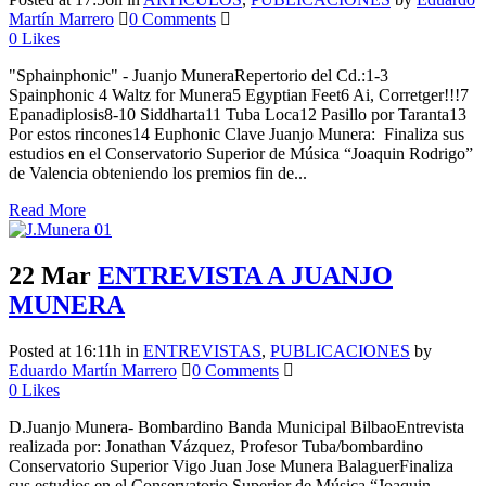
Martín Marrero
0 Comments
0
Likes
"Sphainphonic" - Juanjo MuneraRepertorio del Cd.:1-3
Spainphonic 4 Waltz for Munera5 Egyptian Feet6 Ai, Corretger!!!7
Epanadiplosis8-10 Siddharta11 Tuba Loca12 Pasillo por Taranta13
Por estos rincones14 Euphonic Clave Juanjo Munera: Finaliza sus
estudios en el Conservatorio Superior de Música “Joaquin Rodrigo”
de Valencia obteniendo los premios fin de...
Read More
22 Mar
ENTREVISTA A JUANJO
MUNERA
Posted at 16:11h
in
ENTREVISTAS
,
PUBLICACIONES
by
Eduardo Martín Marrero
0 Comments
0
Likes
D.Juanjo Munera- Bombardino Banda Municipal BilbaoEntrevista
realizada por: Jonathan Vázquez, Profesor Tuba/bombardino
Conservatorio Superior Vigo Juan Jose Munera BalaguerFinaliza
sus estudios en el Conservatorio Superior de Música “Joaquin