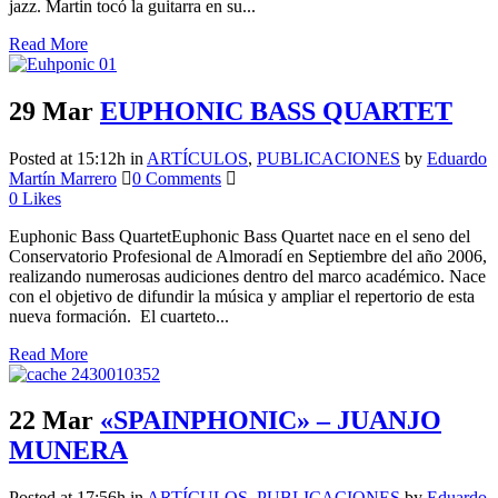
jazz. Martin tocó la guitarra en su...
Read More
29 Mar
EUPHONIC BASS QUARTET
Posted at 15:12h
in
ARTÍCULOS
,
PUBLICACIONES
by
Eduardo
Martín Marrero
0 Comments
0
Likes
Euphonic Bass QuartetEuphonic Bass Quartet nace en el seno del
Conservatorio Profesional de Almoradí en Septiembre del año 2006,
realizando numerosas audiciones dentro del marco académico. Nace
con el objetivo de difundir la música y ampliar el repertorio de esta
nueva formación. El cuarteto...
Read More
22 Mar
«SPAINPHONIC» – JUANJO
MUNERA
Posted at 17:56h
in
ARTÍCULOS
,
PUBLICACIONES
by
Eduardo